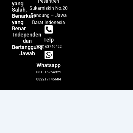
Pesantren
yang
Sukamiskin No.20
Salah,
Bandung – Jawa
Benarkan
yang
Barat Indonesia
Benar
Independen
Telp
dan
Bertanggung
(022) 63740422
Jawab
Whatsapp
081316754925
082217145684