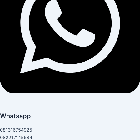
Whatsapp
081316754925
082217145684