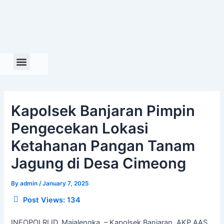
Skip
to
content
Kapolsek Banjaran Pimpin
Pengecekan Lokasi
Ketahanan Pangan Tanam
Jagung di Desa Cimeong
By
admin
/
January 7, 2025
Post Views:
134
INFOPOLRI.ID, Majalengka, – Kapolsek Banjaran, AKP AAS