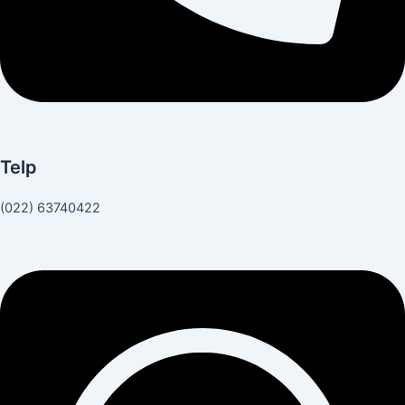
Telp
(022) 63740422