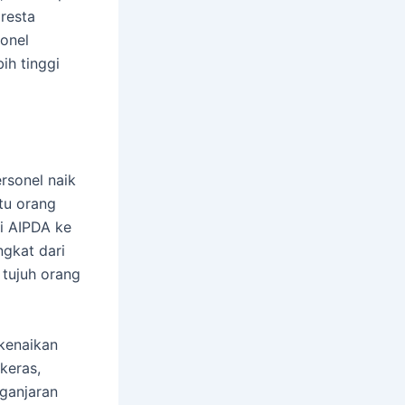
resta
sonel
ih tinggi
rsonel naik
tu orang
i AIPDA ke
ngkat dari
 tujuh orang
 kenaikan
 keras,
ganjaran