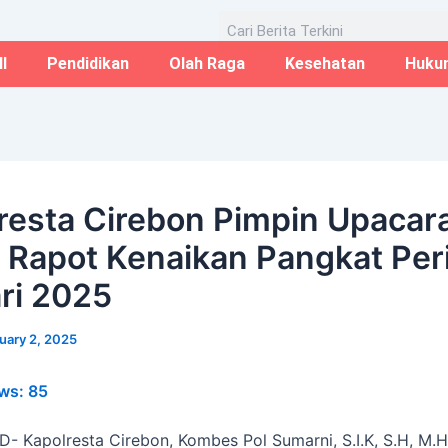
Email*
Website
Aug
Search
I
Pendidikan
Olah Raga
Kesehatan
Huku
resta Cirebon Pimpin Upacar
 Rapot Kenaikan Pangkat Per
ri 2025
uary 2, 2025
ws:
85
D- Kapolresta Cirebon, Kombes Pol Sumarni, S.I.K, S.H, M.