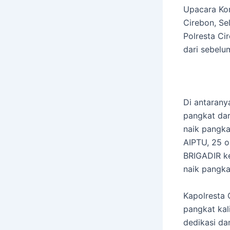
Upacara Kor
Cirebon, Se
Polresta Ci
dari sebelu
Di antarany
pangkat dar
naik pangka
AIPTU, 25 o
BRIGADIR ke
naik pangka
Kapolresta 
pangkat kali
dedikasi da