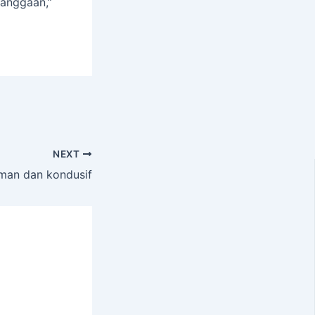
banggaan,”
NEXT
man dan kondusif