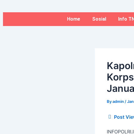
Type
Name*
Skip
here..
to
content
Home
Sosial
Info TN
Kapol
Korps
Janua
By
admin
/
Jan
Post Vie
INFOPOLRI.I