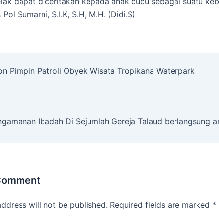
lak dapat diceritakan kepada anak cucu sebagai suatu ke
Pol Sumarni, S.I.K, S.H, M.H. (Didi.S)
on Pimpin Patroli Obyek Wisata Tropikana Waterpark
ngamanan Ibadah Di Sejumlah Gereja Talaud berlangsung a
 Comment
address will not be published.
Required fields are marked
*