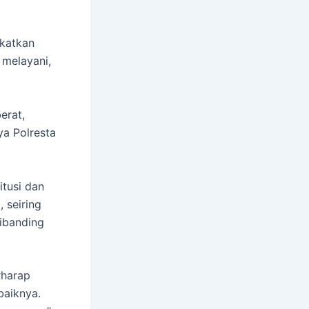
gkatkan
 melayani,
erat,
ya Polresta
itusi dan
 seiring
ibanding
rharap
baiknya.