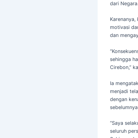
dari Negara
Karenanya,
motivasi da
dan mengayo
“Konsekuens
sehingga ha
Cirebon,” ka
Ia mengatak
menjadi tel
dengan kena
sebelumnya
“Saya selak
seluruh per