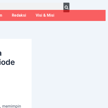
ust 8, 2026
m
Redaksi
Visi & Misi
a
iode
H, memimpin