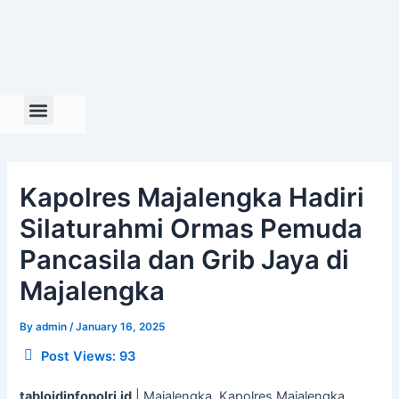
Skip
to
content
Kapolres Majalengka Hadiri
Silaturahmi Ormas Pemuda
Pancasila dan Grib Jaya di
Majalengka
By
admin
/
January 16, 2025
Post Views:
93
tabloidinfopolri.id
| Majalengka, Kapolres Majalengka