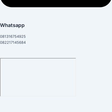
Whatsapp
081316754925
082217145684