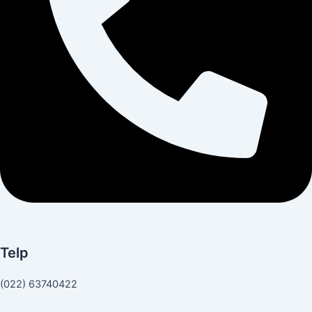
Telp
(022) 63740422