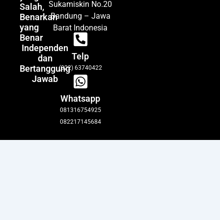
Sukamiskin No.20
Salah,
Bandung – Jawa
Benarkan
yang
Barat Indonesia
Benar
Independen
Telp
dan
Bertanggung
(022) 63740422
Jawab
Whatsapp
081316754925
082217145684