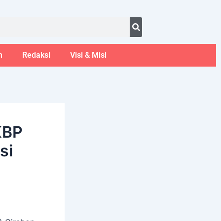
ust 8, 2026
m
Redaksi
Visi & Misi
KBP
si