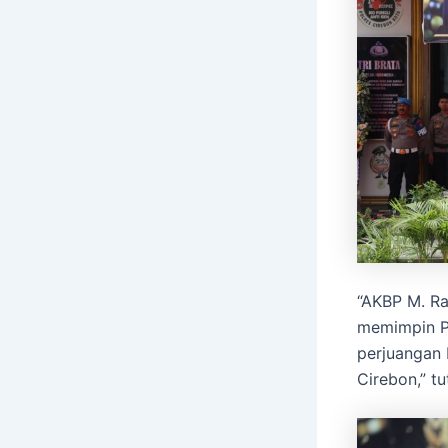
“AKBP M. Ra
memimpin Po
perjuangan 
Cirebon,” t