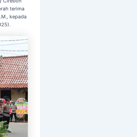
) Cirebon
rah terima
.M., kepada
025).