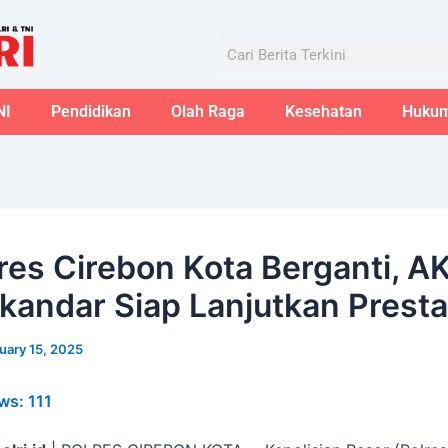
Aug
Search
NI
Pendidikan
Olah Raga
Kesehatan
Huku
res Cirebon Kota Berganti, A
skandar Siap Lanjutkan Presta
uary 15, 2025
ws:
111