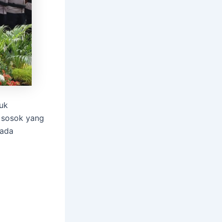
tuk
h sosok yang
pada