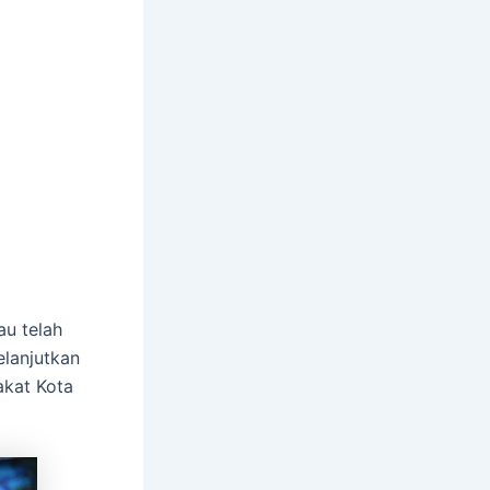
au telah
elanjutkan
akat Kota