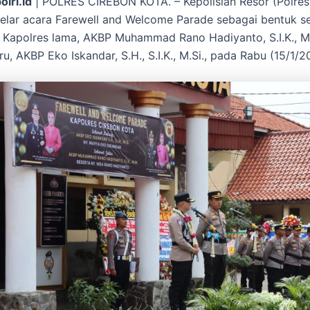
olri.id
| POLRES CIREBON KOTA. – Kepolisian Resor (Polres
lar acara Farewell and Welcome Parade sebagai bentuk se
i Kapolres lama, AKBP Muhammad Rano Hadiyanto, S.I.K., M
u, AKBP Eko Iskandar, S.H., S.I.K., M.Si., pada Rabu (15/1/2