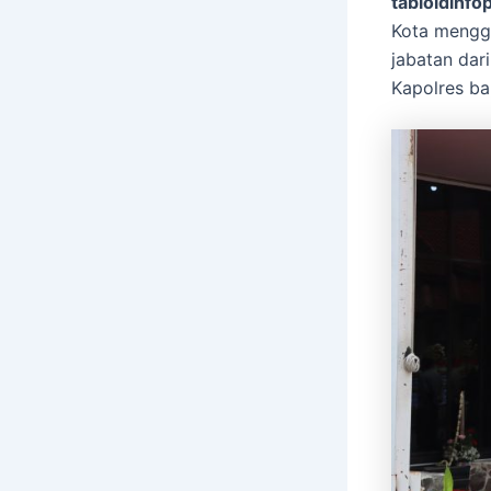
tabloidinfop
Kota mengge
jabatan dar
Kapolres bar