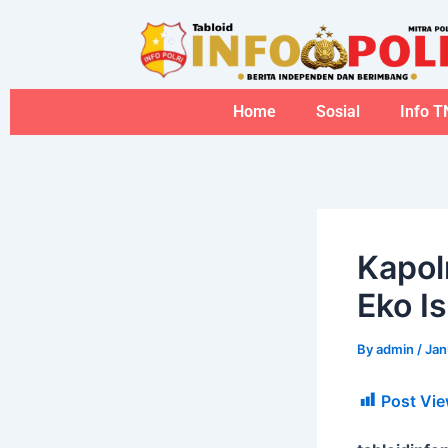
Skip
to
content
Home
Sosial
Info T
Kapol
Eko I
By
admin
/
Jan
Post Vie