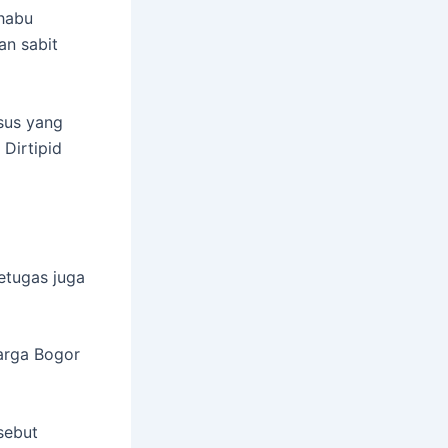
habu
an sabit
sus yang
Dirtipid
etugas juga
arga Bogor
rsebut