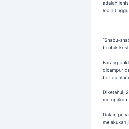
adalah jeni
lebih tinggi.
“Shabu-sha
bentuk krist
Barang bukt
dicampur d
bor didalam
Diketahui, 
merupakan k
Dalam penan
melakukan j