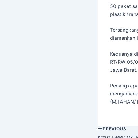
50 paket sa
plastik tran
Tersangkany
diamankan i
Keduanya d
RT/RW 05/0
Jawa Barat.
Penangkapan
mengamankan
(M.TAHAN/
PREVIOUS
Ketua DPRD.OKI 