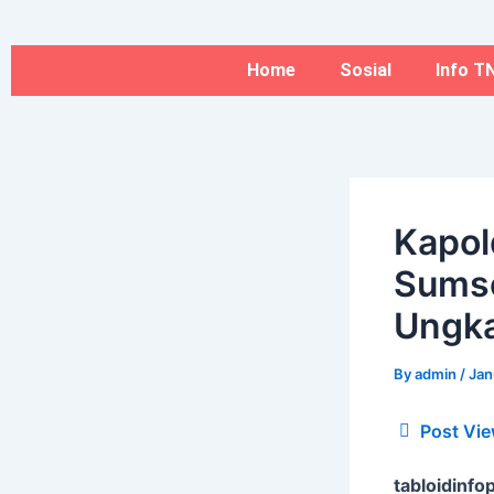
Type
Name*
Skip
here..
to
content
Home
Sosial
Info TN
Kapol
Sums
Ungka
By
admin
/
Jan
Post Vie
tabloidinfop