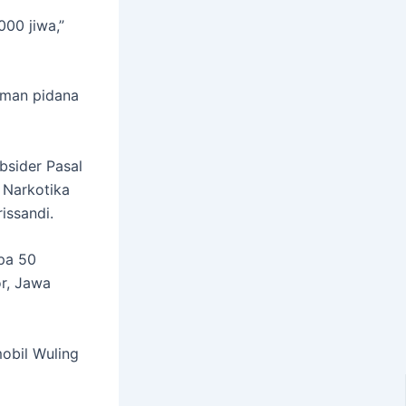
000 jiwa,”
uman pidana
bsider Pasal
 Narkotika
issandi.
pa 50
r, Jawa
obil Wuling