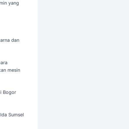
amin yang
warna dan
cara
kan mesin
di Bogor
olda Sumsel