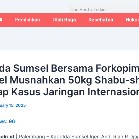
Email*
Website
Aug
Search
I
Pendidikan
Olah Raga
Kesehatan
Huku
da Sumsel Bersama Forkopi
el Musnahkan 50kg Shabu-s
p Kasus Jaringan Internasio
uary 15, 2025
ws:
96
olri.id
| Palembang – Kapolda Sumsel Irjen Andi Rian R Djaj