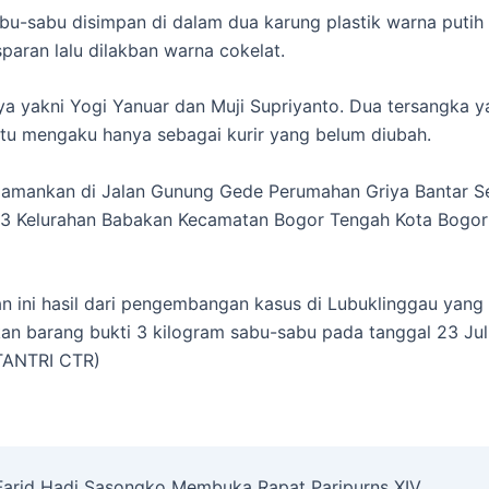
bu-sabu disimpan di dalam dua karung plastik warna putih 
sparan lalu dilakban warna cokelat.
a yakni Yogi Yanuar dan Muji Supriyanto. Dua tersangka y
tu mengaku hanya sebagai kurir yang belum diubah.
iamankan di Jalan Gunung Gede Perumahan Griya Bantar S
3 Kelurahan Babakan Kecamatan Bogor Tengah Kota Bogor 
 ini hasil dari pengembangan kasus di Lubuklinggau yang 
 barang bukti 3 kilogram sabu-sabu pada tanggal 23 Jul
TANTRI CTR)
Farid Hadi Sasongko Membuka Rapat Paripurns XIV