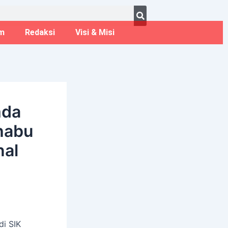
ust 7, 2026
m
Redaksi
Visi & Misi
mda
habu
nal
di SIK