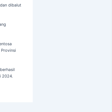
dan dibalut
ang
entosa
Provinsi
berhasil
i 2024.