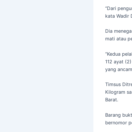
“Dari pengu
kata Wadir 
Dia menegas
mati atau p
“Kedua pela
112 ayat (2
yang ancama
Timsus Dit
Kilogram sa
Barat.
Barang bukt
bernomor po