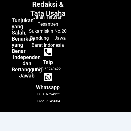
Redaksi &
Tata Usaha
Jalan Terusan
Tunjukan
Pesantren
yang
Sukamiskin No.20
Salah,
Bandung – Jawa
Benarkan
yang
Barat Indonesia
Benar
Independen
Telp
dan
Bertanggung
(022) 63740422
Jawab
Whatsapp
081316754925
082217145684