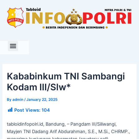
Skip
to
content
Kababinkum TNI Sambangi
Kodam III/Slw*
By
admin
/
January 22, 2025
Post Views:
104
tabloidinfopolri.id, Bandung, – Pangdam III/Siliwangi,
Mayjen TNI Dadang Arif Abdurahman, S.E., M.Si., CHRMP.,
menerima kunjungan kehormatan (courtesy call)