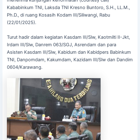
Kababinkum TNI, Laksda TNI Kresno Buntoro, S.H., LL.M.,
Ph.D., di ruang Kosasih Kodam III/Siliwangi, Rabu
(22/01/2025).
Turut hadir dalam kegiatan Kasdam III/Slw, Kaotmilti II-Jkt,
Irdam III/Slw, Danrem 063/SGJ, Asrendam dan para
Asisten Kasdam III/Slw, Kabidum dan Kabidpers Babinkum
TNI, Danpomdam, Kakumdam, Kazidam III/Slw dan Dandim
0604/Karawang.