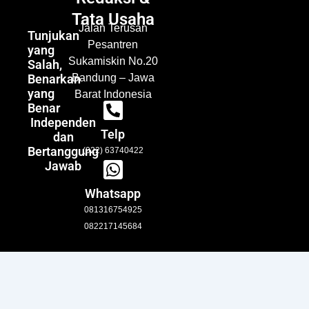
Tata Usaha
Jalan Terusan
Tunjukan
Pesantren
yang
Sukamiskin No.20
Salah,
Benarkan
Bandung – Jawa
yang
Barat Indonesia
Benar
Independen
Telp
dan
Bertanggung
(022) 63740422
Jawab
Whatsapp
081316754925
082217145684