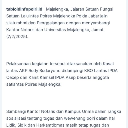
tabloidinfopolri.id
| Majalengka, Jajaran Satuan Fungsi
Satuan Lalulintas Polres Majalengka Polda Jabar jalin
silaturahmi dan Penggalangan dengan menyambangi
Kantor Notaris dan Universitas Majalengka, Jumat
(7/2/2025).
Pelaksanaan kegiatan tersebut dilaksanakan oleh Kasat
lantas AKP Rudy Sudaryono didampingi KBO Lantas IPDA
Cecep dan Kanit Kamsel IPDA Asep beserta anggota
satlantas Polres Majalengka.
Sambangi Kantor Notaris dan Kampus Unma dalam rangka
sosialisasi tentang tugas dan wewenang polri dalam hal
Lidik, Sidik dan Harkamtibmas masih tetap tugas dan