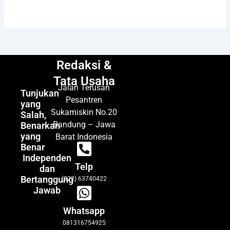
Redaksi &
Tata Usaha
Jalan Terusan
Tunjukan
Pesantren
yang
Sukamiskin No.20
Salah,
Bandung – Jawa
Benarkan
yang
Barat Indonesia
Benar
Independen
Telp
dan
Bertanggung
(022) 63740422
Jawab
Whatsapp
081316754925