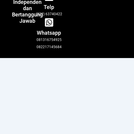
Independen
Telp
dan
Bertanggung
(022) 63740422
Jawab
Whatsapp
081316754925
082217145684