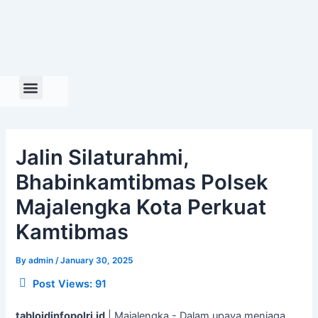
Skip
to
content
Jalin Silaturahmi,
Bhabinkamtibmas Polsek
Majalengka Kota Perkuat
Kamtibmas
By
admin
/
January 30, 2025
Post Views:
91
tabloidinfopolri.id
| Majalengka,- Dalam upaya menjaga