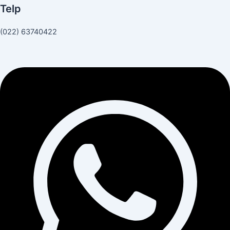
Telp
(022) 63740422