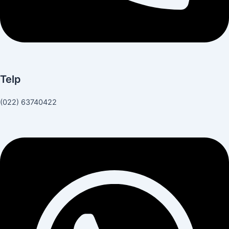
Telp
(022) 63740422