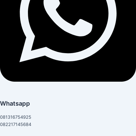
Whatsapp
081316754925
082217145684