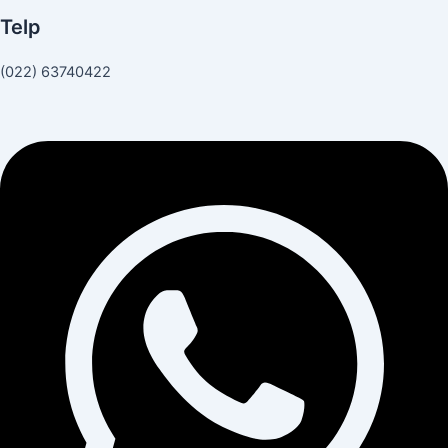
Telp
(022) 63740422