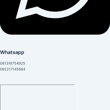
Whatsapp
081316754925
082217145684