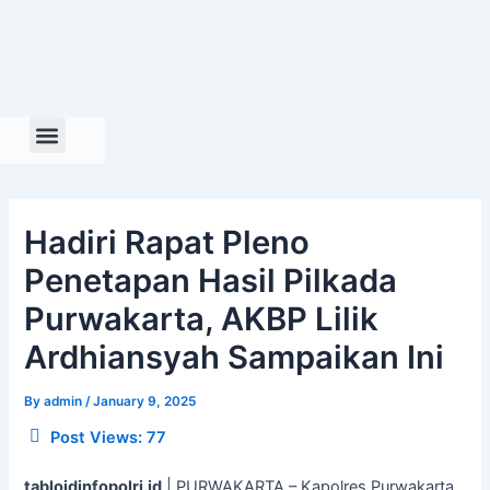
Skip
to
content
Hadiri Rapat Pleno
Penetapan Hasil Pilkada
Purwakarta, AKBP Lilik
Ardhiansyah Sampaikan Ini
By
admin
/
January 9, 2025
Post Views:
77
tabloidinfopolri.id
| PURWAKARTA – Kapolres Purwakarta,