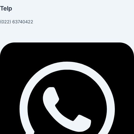
Telp
(022) 63740422