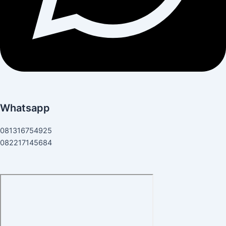
Whatsapp
081316754925
082217145684