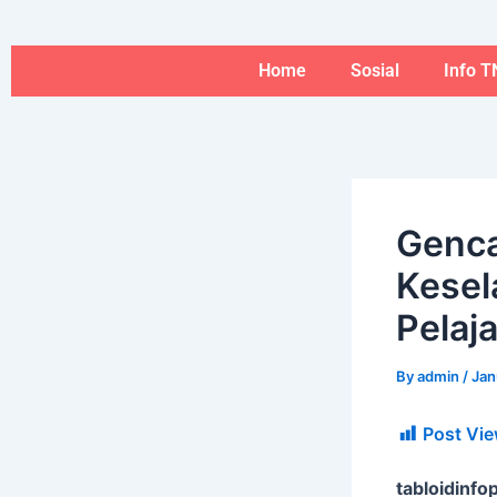
Skip
to
content
Home
Sosial
Info T
Genc
Kesel
Pelaja
By
admin
/
Jan
Post Vie
tabloidinfop