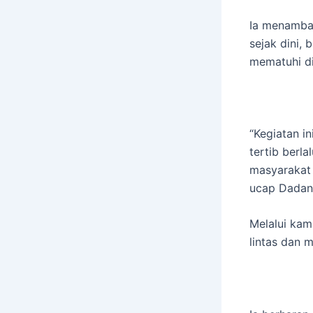
Ia menambah
sejak dini,
mematuhi di
“Kegiatan i
tertib berla
masyarakat 
ucap Dadan
Melalui kam
lintas dan 