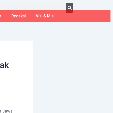
ust 6, 2026
m
Redaksi
Visi & Misi
jak
a Jawa