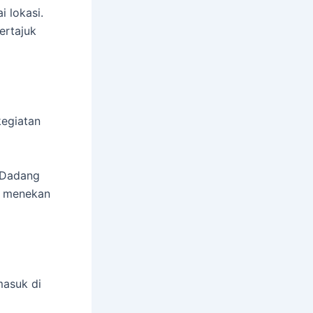
i lokasi.
Bertajuk
kegiatan
P Dadang
uk menekan
masuk di