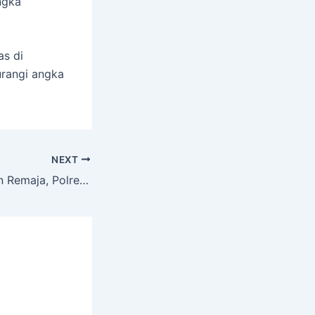
ngka
as di
urangi angka
NEXT
Tangkal Kenakalan Remaja, Polres Purwakarta Kian Agresif Datangi Sekolah-Sekolah