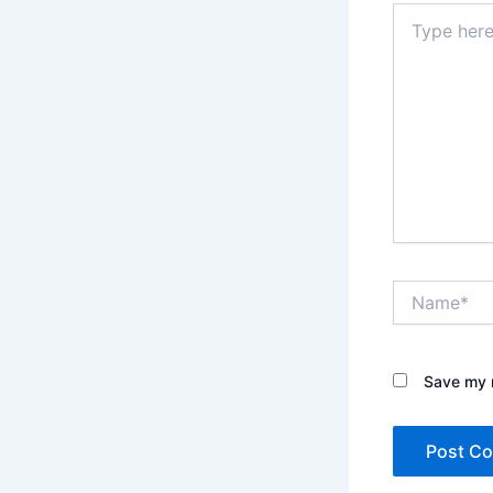
Type
here..
Name*
Save my n