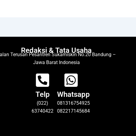
Redaksi & Tata Usaha
alan Terusan Pesantren Sukamiskin No.20 Bandung –
Jawa Barat Indonesia
Telp
Whatsapp
(022)
081316754925
63740422
082217145684