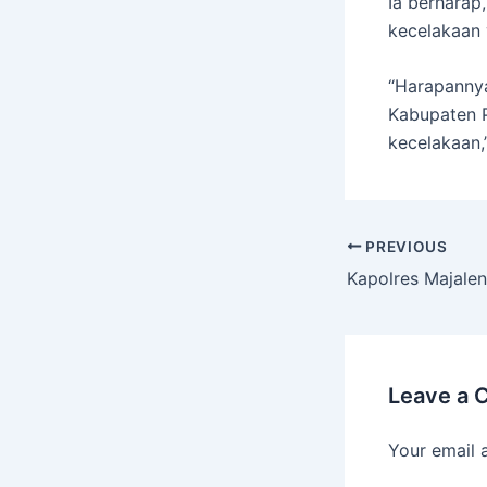
Ia berharap
kecelakaan 
“Harapannya
Kabupaten P
kecelakaan,
PREVIOUS
Leave a
Your email 