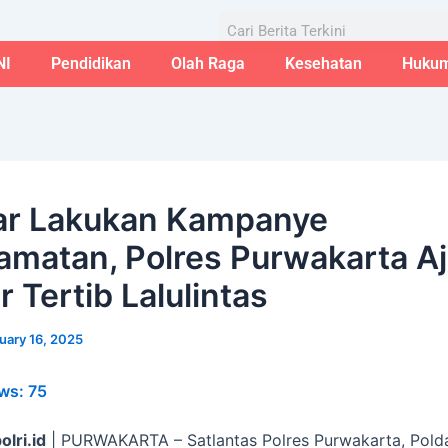
Aug
Search
NI
Pendidikan
Olah Raga
Kesehatan
Huku
ar Lakukan Kampanye
amatan, Polres Purwakarta A
r Tertib Lalulintas
uary 16, 2025
ws:
75
olri.id
| PURWAKARTA – Satlantas Polres Purwakarta, Pold