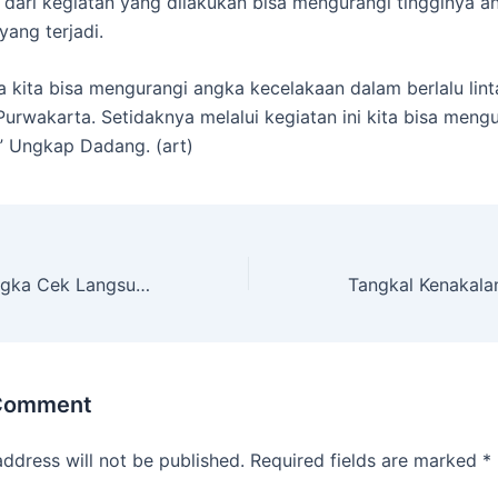
, dari kegiatan yang dilakukan bisa mengurangi tingginya a
yang terjadi.
 kita bisa mengurangi angka kecelakaan dalam berlalu lint
urwakarta. Setidaknya melalui kegiatan ini kita bisa meng
” Ungkap Dadang. (art)
Kapolres Majalengka Cek Langsung Lokasi Tebing Longsor Jalan Raya Majalengka – Kuningan
 Comment
address will not be published.
Required fields are marked
*