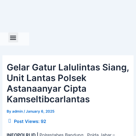
Skip
to
content
Gelar Gatur Lalulintas Siang,
Unit Lantas Polsek
Astanaanyar Cipta
Kamseltibcarlantas
By
admin
/
January 6, 2025
Post Views:
92
INFOPOLRI.ID |
Polrestabes Bandung , Polda Jabar –