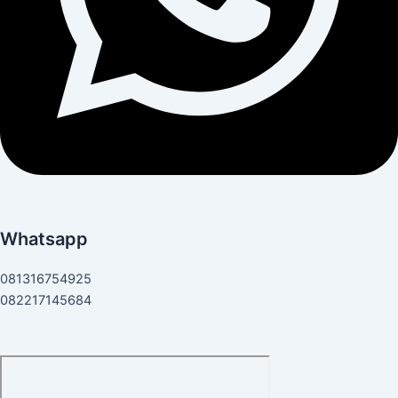
Whatsapp
081316754925
082217145684