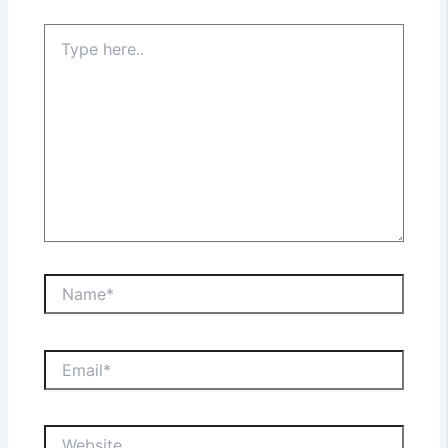
Type
here..
Name*
Email*
Website