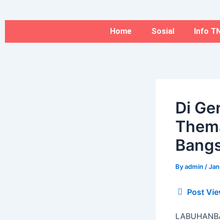
Type
Name*
Skip
here..
to
content
Home
Sosial
Info TN
Di Ge
Them
Bangs
By
admin
/
Jan
Post Vie
LABUHANBA