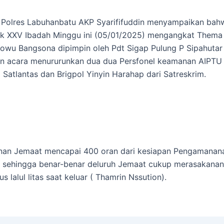
Polres Labuhanbatu AKP Syarififuddin menyampaikan bahw
ilk XXV Ibadah Minggu ini (05/01/2025) mengangkat The
owu Bangsona dipimpin oleh Pdt Sigap Pulung P Sipahutar
an acara menururunkan dua dua Persfonel keamanan AIPTU
 Satlantas dan Brigpol Yinyin Harahap dari Satreskrim.
nan Jemaat mencapai 400 oran dari kesiapan Pengamananan
 , sehingga benar-benar deluruh Jemaat cukup merasakana
s lalul litas saat keluar ( Thamrin Nssution).