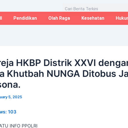
Email*
Website
Aug
Search
I
Pendidikan
Olah Raga
Kesehatan
Huku
reja HKBP Distrik XXVI denga
a Khutbah NUNGA Ditobus J
ona.
uary 5, 2025
ws:
103
TU INFO PPOLRI