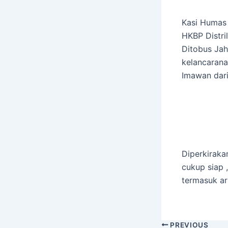
Kasi Humas 
HKBP Distr
Ditobus Jah
kelancaran
Imawan dari
Diperkiraka
cukup siap
termasuk aru
PREVIOUS