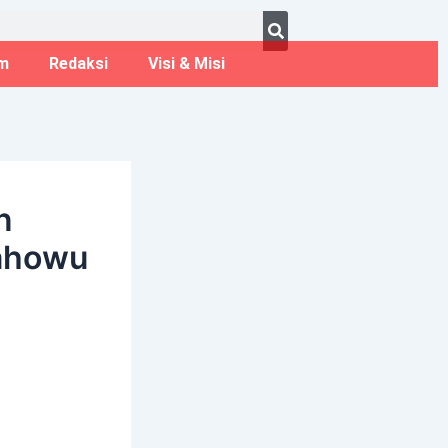
ust 6, 2026
m
Redaksi
Visi & Misi
n
ahowu