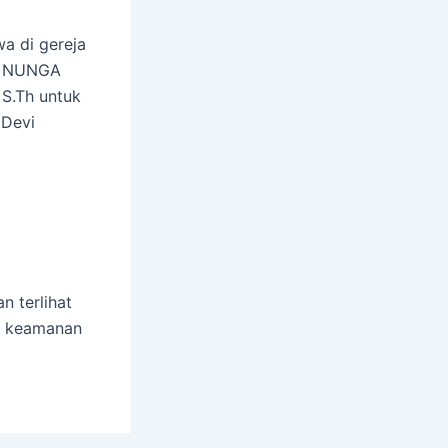
a di gereja
ma NUNGA
 S.Th untuk
 Devi
 terlihat
n keamanan