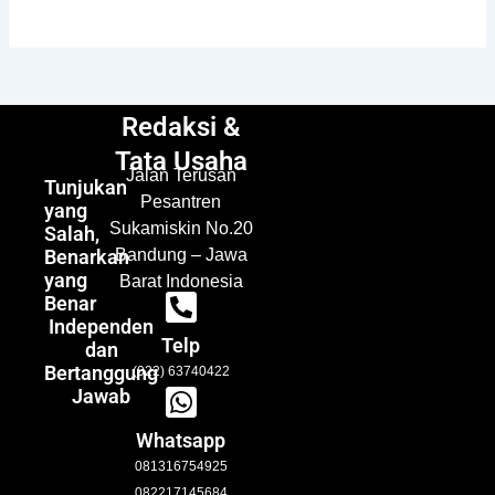
Redaksi &
Tata Usaha
Jalan Terusan
Tunjukan
Pesantren
yang
Sukamiskin No.20
Salah,
Benarkan
Bandung – Jawa
yang
Barat Indonesia
Benar
Independen
Telp
dan
Bertanggung
(022) 63740422
Jawab
Whatsapp
081316754925
082217145684