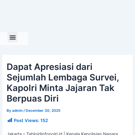
Skip
to
content
Dapat Apresiasi dari
Sejumlah Lembaga Survei,
Kapolri Minta Jajaran Tak
Berpuas Diri
By
admin
/
December 30, 2025
Post Views:
152
Jakarta – Tabloidinfopolri.id | Kepala Kepolisian Negara