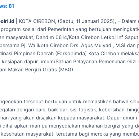
ws:
81
olri.id
| KOTA CIREBON, (Sabtu, 11 Januari 2025), – Dalam
rogram sosial dari Pemerintah yang bertujuan meningkat
an masyarakat, Dandim 0614/Kota Cirebon Letkol Inf Saput
 bersama Pj. Walikota Cirebon Drs. Agus Mulyadi, M.Si dan 
inasi Pimpinan Daerah (Forkopimda) Kota Cirebon melaks
 kesiapan dapur umum/Satuan Pelayanan Pemenuhan Gizi 
am Makan Bergizi Gratis (MBG).
ngecekan tersebut bertujuan untuk memastikan bahwa sel
rjalan dengan baik, baik dari sisi logistik, kebersihan, hing
nan yang akan disajikan kepada masyarakat. Dapur umum
ni diharapkan mampu menyediakan makanan bergizi yang d
kesehatan masyarakat, terutama bagi mereka yang memb