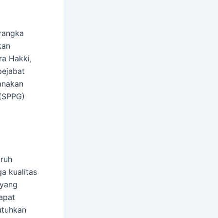
 rangka
kan
ra Hakki,
pejabat
anakan
(SPPG)
uruh
ga kualitas
 yang
apat
utuhkan