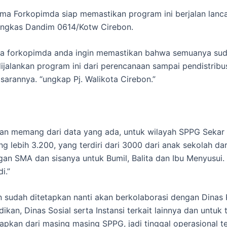
ma Forkopimda siap memastikan program ini berjalan lanca
ungkas Dandim 0614/Kotw Cirebon.
ta forkopimda anda ingin memastikan bahwa semuanya suda
dijalankan program ini dari perencanaan sampai pendistribu
sarannya. “ungkap Pj. Walikota Cirebon.”
an memang dari data yang ada, untuk wilayah SPPG Sekar
ang lebih 3.200, yang terdiri dari 3000 dari anak sekolah d
an SMA dan sisanya untuk Bumil, Balita dan Ibu Menyusui.
i.”
n sudah ditetapkan nanti akan berkolaborasi dengan Dinas 
ikan, Dinas Sosial serta Instansi terkait lainnya dan untuk ti
tapkan dari masing masing SPPG, jadi tinggal operasional 