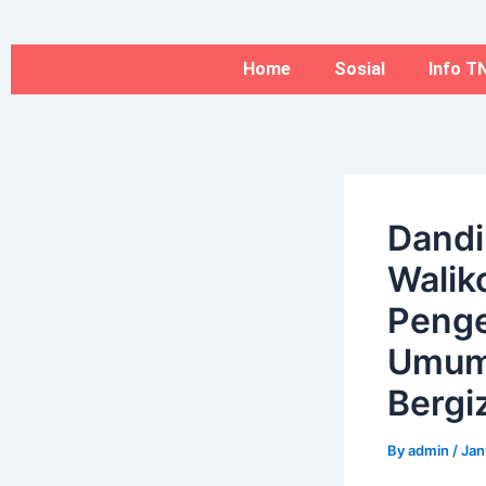
Type
Name*
Skip
here..
to
content
Home
Sosial
Info TN
Dandi
Walik
Penge
Umum
Bergiz
By
admin
/
Jan