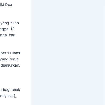
iki Dua
 yang akan
nggal 13
mpai hari
perti Dinas
 yang turut
dianjurkan.
an bagi anak
enyusui),