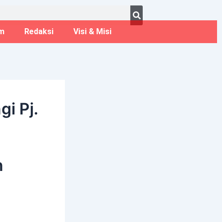
ust 7, 2026
m
Redaksi
Visi & Misi
i Pj.
n