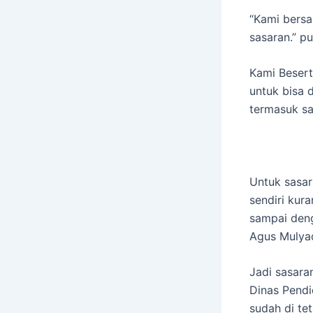
“Kami bersa
sasaran.” p
Kami Beser
untuk bisa 
termasuk sa
Untuk sasar
sendiri kur
sampai deng
Agus Mulyad
Jadi sasara
Dinas Pendid
sudah di te