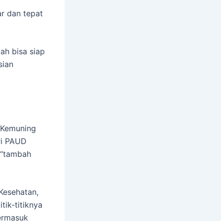
r dan tepat
h bisa siap
sian
 Kemuning
ari PAUD
 “tambah
Kesehatan,
tik-titiknya
termasuk