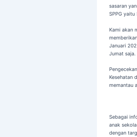
sasaran yang
SPPG yaitu
Kami akan m
memberikan 
Januari 202
Jumat saja.
Pengecekan 
Kesehatan da
memantau ag
Sebagai inf
anak sekola
dengan targe