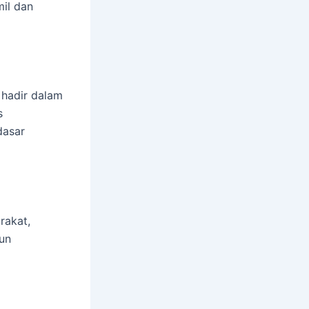
il dan
 hadir dalam
s
dasar
rakat,
un