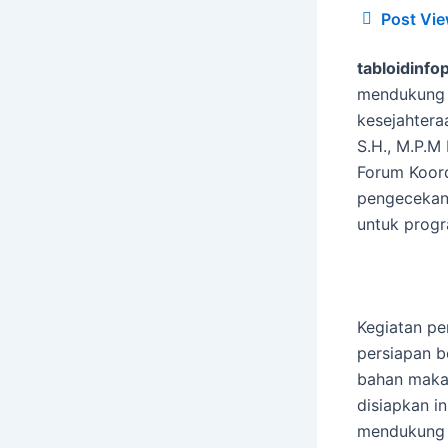
Post Vie
tabloidinfop
mendukung p
kesejahtera
S.H., M.P.M
Forum Koord
pengecekan
untuk progr
Kegiatan pe
persiapan be
bahan maka
disiapkan i
mendukung 