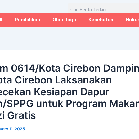
Email*
Website
Aug
Search
I
Pendidikan
Olah Raga
Kesehatan
Huku
m 0614/Kota Cirebon Damping
ota Cirebon Laksanakan
cekan Kesiapan Dapur
/SPPG untuk Program Maka
i Gratis
uary 11, 2025