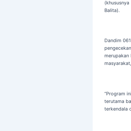
(khususnya 
Balita).
Dandim 0614
pengecekan
merupakan b
masyarakat,
“Program in
terutama b
terkendala 