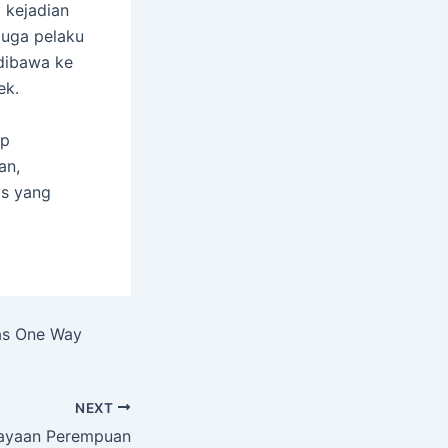
 kejadian
duga pelaku
 dibawa ke
ek.
ap
an,
as yang
tas One Way
NEXT
dayaan Perempuan