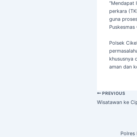
“Mendapat l
perkara (TK
guna proses
Puskesmas C
Polsek Cike
permasalaha
khususnya d
aman dan ko
PREVIOUS
Wisatawan ke Cip
Polres