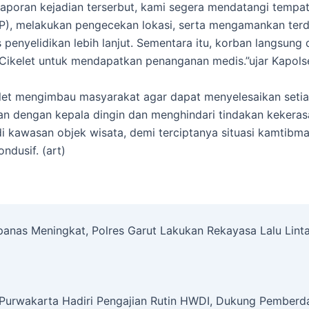
aporan kejadian terserbut, kami segera mendatangi tempat
P), melakukan pengecekan lokasi, serta mengamankan ter
 penyelidikan lebih lanjut. Sementara itu, korban langsung
ikelet untuk mendapatkan penanganan medis.”ujar Kapols
let mengimbau masyarakat agar dapat menyelesaikan seti
n dengan kepala dingin dan menghindari tindakan kekeras
i kawasan objek wisata, demi terciptanya situasi kamtibm
ndusif. (art)
anas Meningkat, Polres Garut Lakukan Rekayasa Lalu Lin
 Purwakarta Hadiri Pengajian Rutin HWDI, Dukung Pember