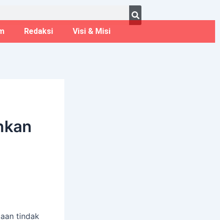
ust 8, 2026
m
Redaksi
Visi & Misi
nkan
gaan tindak