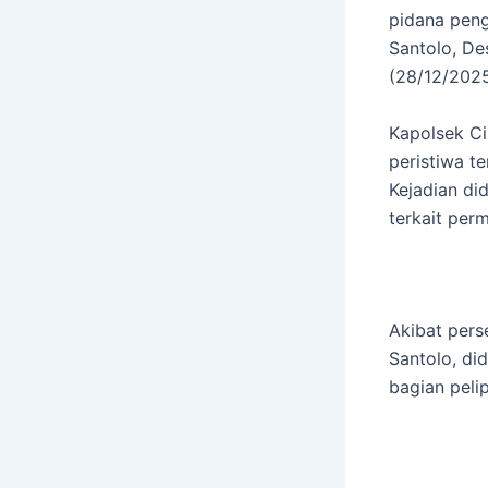
pidana peng
Santolo, De
(28/12/2025
Kapolsek Ci
peristiwa t
Kejadian di
terkait perm
Akibat pers
Santolo, d
bagian peli