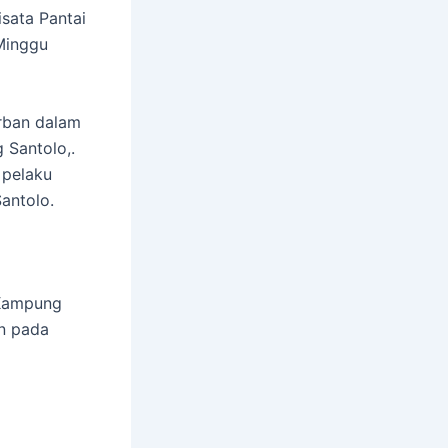
isata Pantai
Minggu
orban dalam
 Santolo,.
 pelaku
Santolo.
a Kampung
n pada