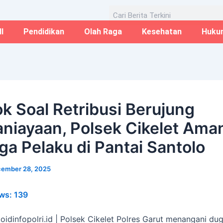
Email*
Website
Aug
Search
I
Pendidikan
Olah Raga
Kesehatan
Huku
k Soal Retribusi Berujung
niayaan, Polsek Cikelet Ama
ga Pelaku di Pantai Santolo
ember 28, 2025
ws:
139
loidinfopolri.id | Polsek Cikelet Polres Garut menangani du