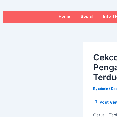
Type
Name*
Skip
here..
to
content
Home
Sosial
Info TN
Cekco
Penga
Terdu
By
admin
/
Dec
Post Vie
Garut – Tab