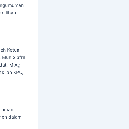
pengumuman
emilihan
leh Ketua
Muh Sjafril
dat, M.Ag
akilan KPU,
umuman
men dalam