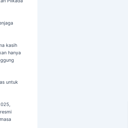
an Pilkada
enjaga
ma kasih
kan hanya
anggung
as untuk
2025,
 resmi
k masa