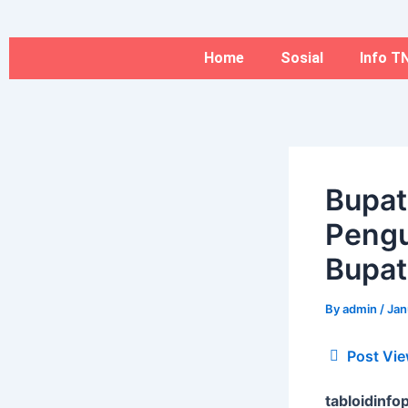
Type
Name*
Skip
here..
to
content
Home
Sosial
Info TN
Bupat
Peng
Bupati
By
admin
/
Jan
Post Vie
tabloidinfop