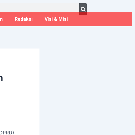
ust 7, 2026
m
Redaksi
Visi & Misi
n
(DPRD)