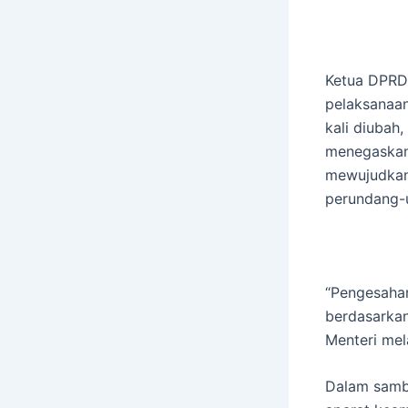
Ketua DPRD
pelaksanaa
kali diubah
menegaskan 
mewujudkan 
perundang-
“Pengesahan
berdasarka
Menteri mel
Dalam samb