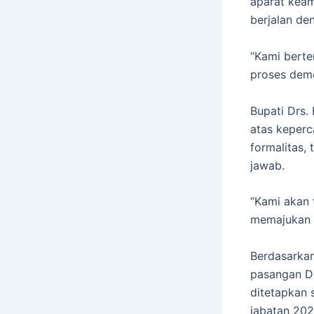
aparat keam
berjalan de
“Kami berte
proses demo
Bupati Drs.
atas keperc
formalitas,
jawab.
“Kami akan 
memajukan T
Berdasarka
pasangan Dr
ditetapkan 
jabatan 20