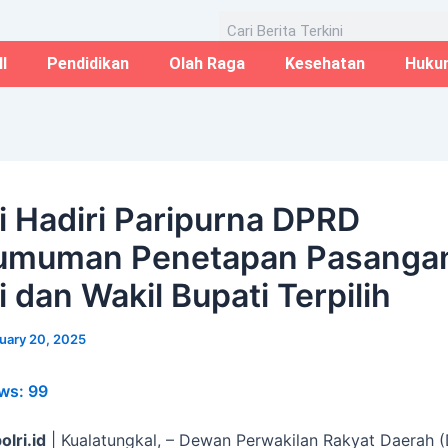
Email*
Website
Aug
Search
I
Pendidikan
Olah Raga
Kesehatan
Huku
i Hadiri Paripurna DPRD
umuman Penetapan Pasanga
 dan Wakil Bupati Terpilih
uary 20, 2025
ws:
99
olri.id
| Kualatungkal, – Dewan Perwakilan Rakyat Daerah 