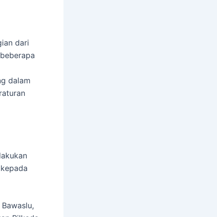
ian dari
 beberapa
ng dalam
raturan
lakukan
 kepada
 Bawaslu,