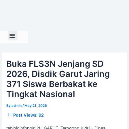
Skip
to
content
Buka FLS3N Jenjang SD
2026, Disdik Garut Jaring
371 Siswa Berbakat ke
Tingkat Nasional
By
admin
/
May 21, 2026
Post Views:
92
tabloidinfopolri.id | GARUT, Tarogong Kidul – Dinas