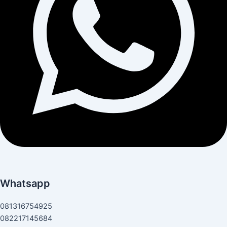
Whatsapp
081316754925
082217145684