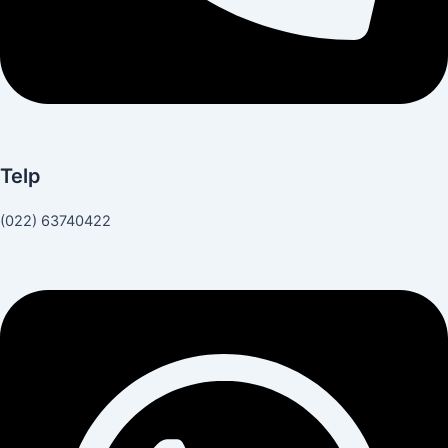
Telp
(022) 63740422