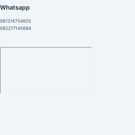
Whatsapp
081316754925
082217145684