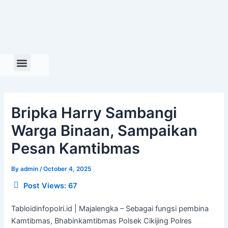
Skip
to
content
Bripka Harry Sambangi
Warga Binaan, Sampaikan
Pesan Kamtibmas
By
admin
/
October 4, 2025
Post Views:
67
Tabloidinfopolri.id | Majalengka – Sebagai fungsi pembina
Kamtibmas, Bhabinkamtibmas Polsek Cikijing Polres