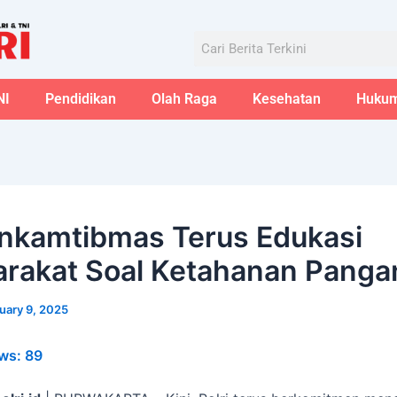
Aug
Search
NI
Pendidikan
Olah Raga
Kesehatan
Huku
nkamtibmas Terus Edukasi
rakat Soal Ketahanan Panga
uary 9, 2025
ws:
89