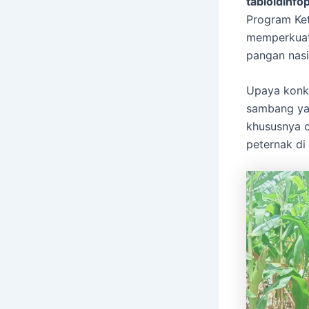
tabloidinfop
Program Ke
memperkuat
pangan nasi
Upaya konkr
sambang yan
khususnya o
peternak di