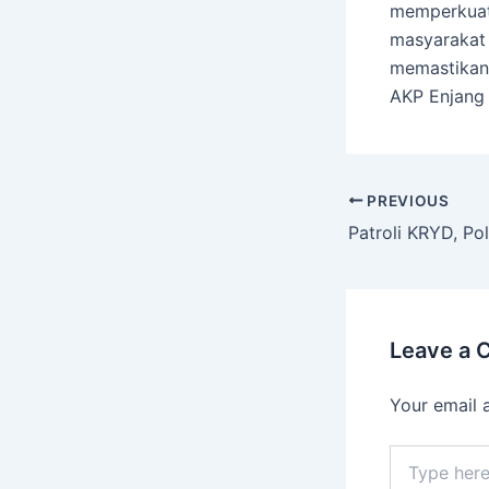
memperkuat
masyarakat 
memastikan 
AKP Enjang 
PREVIOUS
Leave a
Your email 
Type
here..