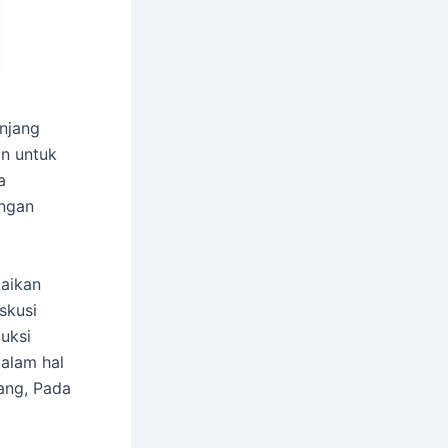
Enjang
n untuk
a
engan
paikan
skusi
uksi
dalam hal
jang, Pada