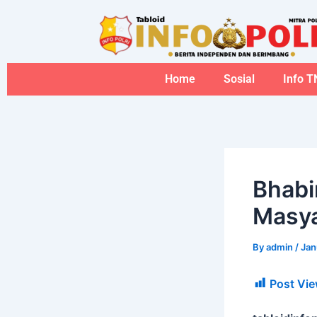
Skip
to
content
Home
Sosial
Info T
Bhabi
Masya
By
admin
/
Jan
Post Vie