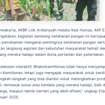
rwakarta, AKBP Lilik Ardiansyah melalui Kasi Humas, AKP 
gatakan, kegiatan sambang ketahanan pangan ini bertujua
 pemahaman mengenai pentingnya ketahanan pangan sert
n langsung aspirasi dan kebutuhan masyarakat terkait d
ang mereka hadapi dalam dunia pertanian dan peternakan.
ndekatan interaktif, Bhabinkamtibmas tidak hanya menyam
 Kamtibmas, tetapi juga mengajak masyarakat untuk berdi
ngkah-langkah yang bisa diambil untuk meningkatkan prod
l, termasuk solusi atas kendala yang mereka hadapi, baik 
harga, maupun teknik bertani yang lebih efisien,” ungkap En
nuari 2025.