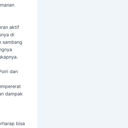
eamanan
ran aktif
snya di
an sambang
ingnya
gkapnya.
Polri dan
empererat
kan dampak
rharap bisa