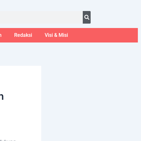
ust 6, 2026
m
Redaksi
Visi & Misi
n