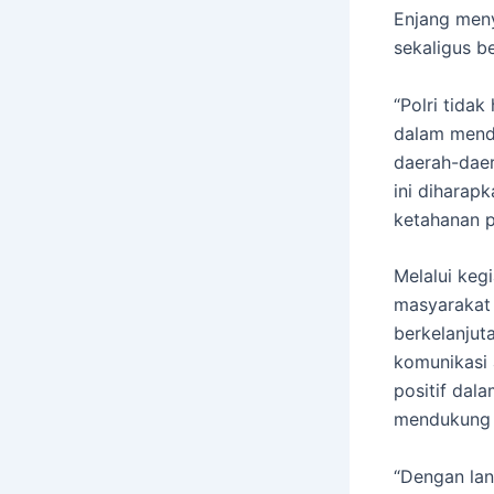
Enjang meny
sekaligus b
“Polri tida
dalam mend
daerah-daer
ini diharap
ketahanan p
Melalui kegi
masyarakat
berkelanjut
komunikasi 
positif dal
mendukung 
“Dengan lan