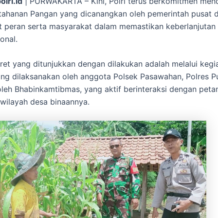
olri.id
| PURWAKARTA – Kini, Polri terus berkomitmen me
tahanan Pangan yang dicanangkan oleh pemerintah pusat 
 peran serta masyarakat dalam memastikan keberlanjutan 
onal.
et yang ditunjukkan dengan dilakukan adalah melalui kegi
g dilaksanakan oleh anggota Polsek Pasawahan, Polres P
leh Bhabinkamtibmas, yang aktif berinteraksi dengan peta
 wilayah desa binaannya.