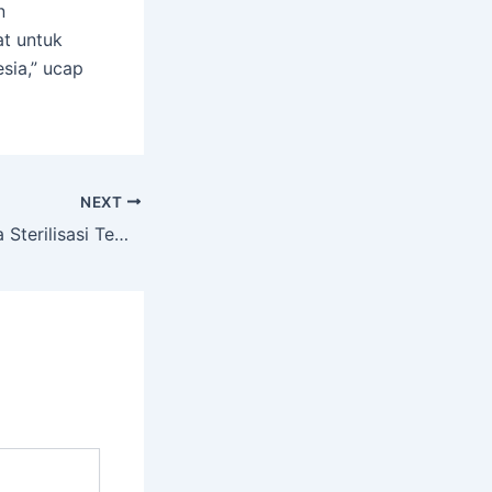
n
at untuk
sia,” ucap
NEXT
Polres Purwakarta Sterilisasi Tempat Rapat Penetapan Hasil Pilkada 2024