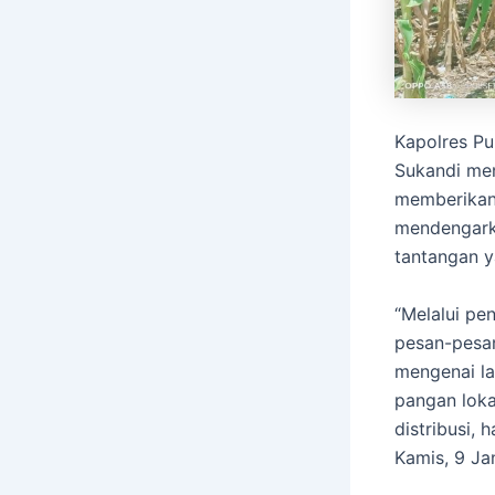
Kapolres Pu
Sukandi men
memberikan
mendengarka
tantangan y
“Melalui pe
pesan-pesan
mengenai la
pangan loka
distribusi, 
Kamis, 9 Ja