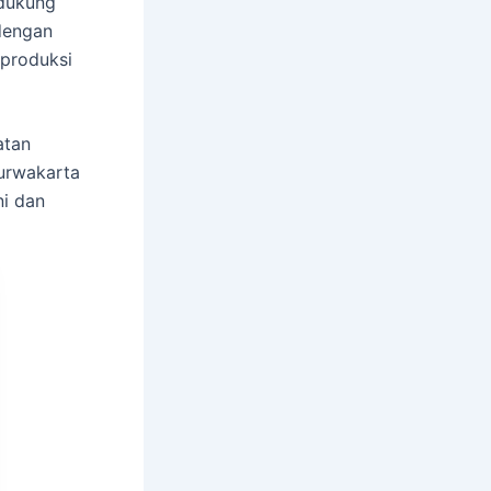
ndukung
dengan
produksi
atan
urwakarta
ni dan