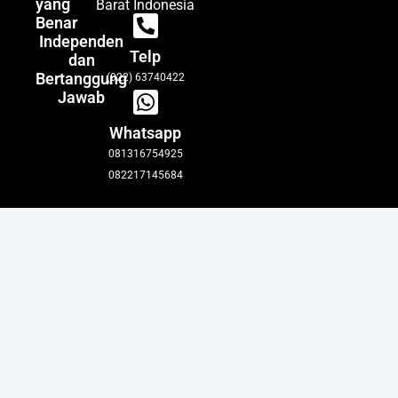
yang
Barat Indonesia
Benar
Independen
Telp
dan
Bertanggung
(022) 63740422
Jawab
Whatsapp
081316754925
082217145684