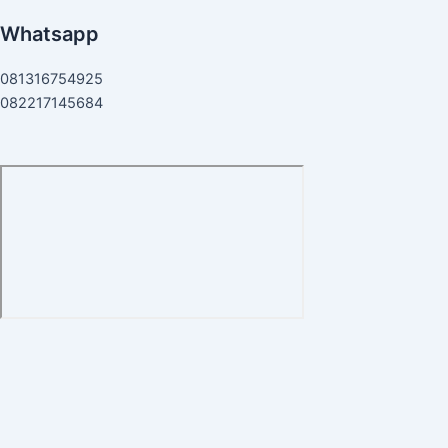
Whatsapp
081316754925
082217145684