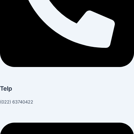
Telp
(022) 63740422