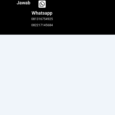
Jawab
Whatsapp
081316754925
082217145684