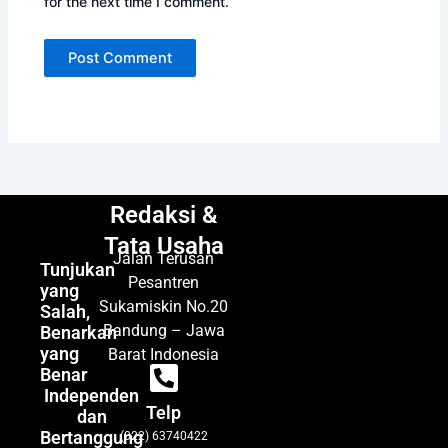
for the next time I comment.
Redaksi &
Tata Usaha
Jalan Terusan
Tunjukan
Pesantren
yang
Sukamiskin No.20
Salah,
Bandung – Jawa
Benarkan
yang
Barat Indonesia
Benar
Independen
Telp
dan
Bertanggung
(022) 63740422