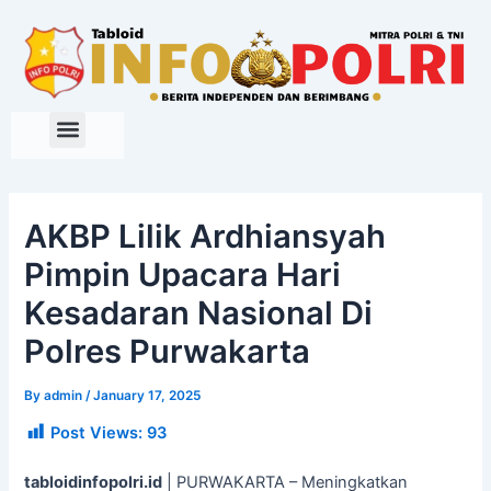
Skip
to
content
AKBP Lilik Ardhiansyah
Pimpin Upacara Hari
Kesadaran Nasional Di
Polres Purwakarta
By
admin
/
January 17, 2025
Post Views:
93
tabloidinfopolri.id
| PURWAKARTA – Meningkatkan