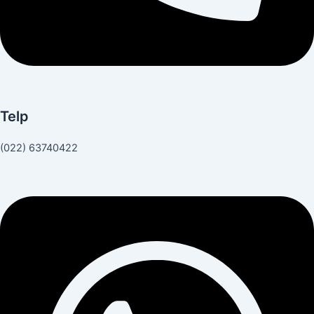
Telp
(022) 63740422