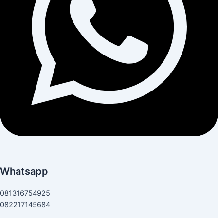
Whatsapp
081316754925
082217145684