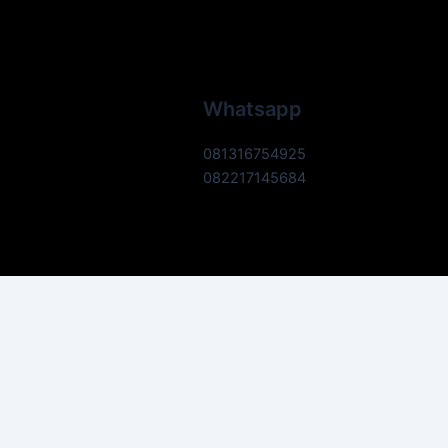
Whatsapp
081316754925
082217145684