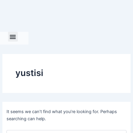
Search
Skip
for:
to
content
yustisi
It seems we can’t find what you’re looking for. Perhaps
searching can help.