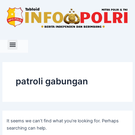
Search
Skip
for:
to
content
patroli gabungan
It seems we can’t find what you’re looking for. Perhaps
searching can help.