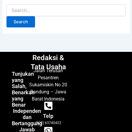
Redaksi &
Tata Usaha
Jalan Terusan
Tunjukan
Pesantren
yang
Sukamiskin No.20
Salah,
Bandung – Jawa
Benarkan
yang
Barat Indonesia
Benar
Independen
Telp
dan
Bertanggung
(022) 63740422
Jawab