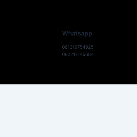
Whatsapp
081316754925
082217145684