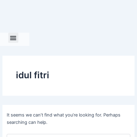
Search
Skip
for:
to
content
idul fitri
It seems we can’t find what you’re looking for. Perhaps
searching can help.