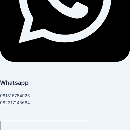
Whatsapp
081316754925
082217145684