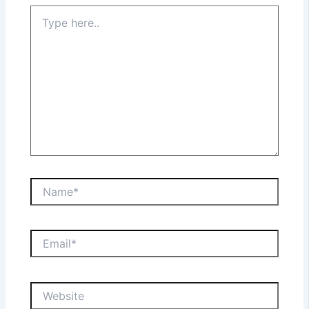
Type
here..
Name*
Email*
Website