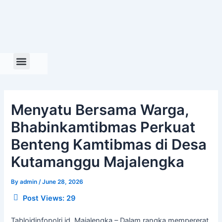
Skip
to
content
Menyatu Bersama Warga,
Bhabinkamtibmas Perkuat
Benteng Kamtibmas di Desa
Kutamanggu Majalengka
By
admin
/
June 28, 2026
Post Views:
29
Tabloidinfopolri.id, Majalengka – Dalam rangka mempererat