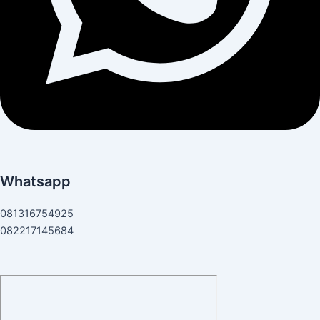
Whatsapp
081316754925
082217145684