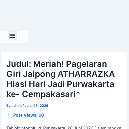
Skip
to
content
Judul: Meriah! Pagelaran
Giri Jaipong ATHARRAZKA
Hiasi Hari Jadi Purwakarta
ke- Cempakasari*
By
admin
/
June 28, 2026
Post Views:
60
Tabloidinfopolri.id, Purwakarta, 28 Juni 2026 Dalam rangka