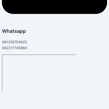
Whatsapp
081316754925
082217145684