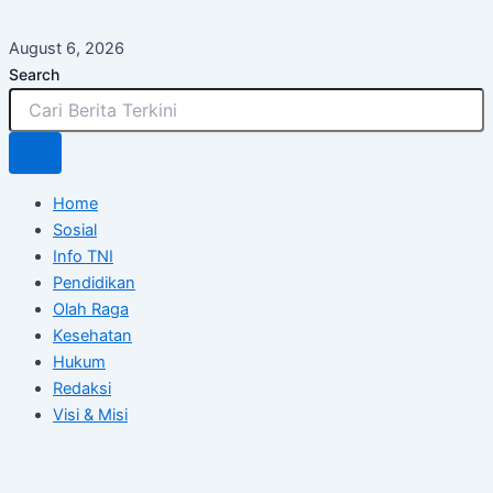
Skip
to
August 6, 2026
content
Search
Home
Sosial
Info TNI
Pendidikan
Olah Raga
Kesehatan
Hukum
Redaksi
Visi & Misi